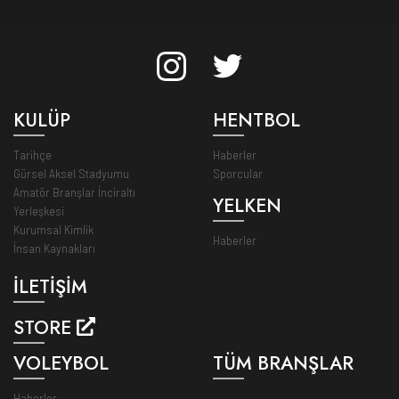
KULÜP
HENTBOL
Tarihçe
Haberler
Gürsel Aksel Stadyumu
Sporcular
Amatör Branşlar İnciraltı
YELKEN
Yerleşkesi
Kurumsal Kimlik
Haberler
İnsan Kaynakları
İLETİŞİM
STORE
VOLEYBOL
TÜM BRANŞLAR
Haberler