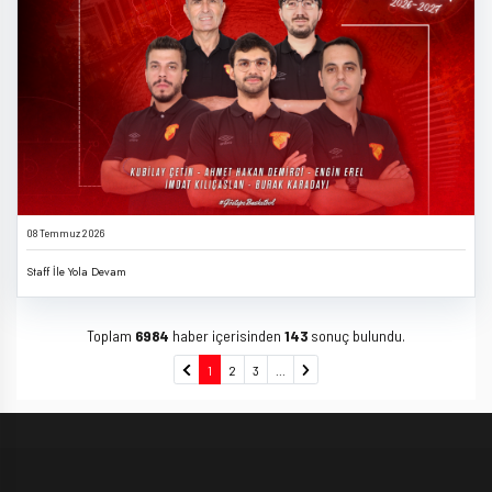
08 Temmuz 2026
Staff İle Yola Devam
Toplam
6984
haber içerisinden
143
sonuç bulundu.
1
2
3
...