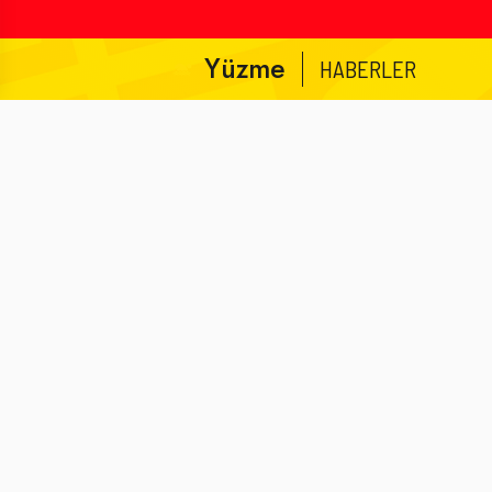
Yüzme
HABERLER
1979 yılında bir grup velinin önderliğinde yaz yüzme ok
sporu Göztepe Spor Kulübü çatısı altında yer almaya b
Kısa sürede başarılı bir yüzme takımı haline gelen bra
sayısız yüzücü ve milli takım antrenörü kazandırmış, 
pay sahibi olmuştur.
2000’li yıllarda faaliyetlerine ara veren branşımız 2022 y
yeniden yapılanarak 3 bölgede çalışmalarına başlamışt
.
BORNOVA:
MEV Okulları Bornova Yüzme Havuzu (Ata
.
GAZİEMİR:
İTÜ GVO İZMİR Yüzme Havuzu
MİSYONUMUZ