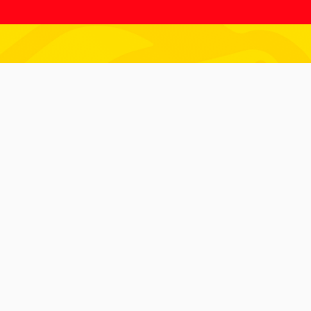
ulu öğrencilerinin katılımı ile yüzme
aşlamıştır.
nşımız ülkemizin milli takımına
ülkemizin uluslararası başarılarında
ılı itibarı ile yeni başarılar için
ır. Bunlar;
türk Parkı Yanı)