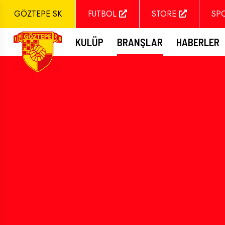
GÖZTEPE SK
FUTBOL
STORE
SP
KULÜP
BRANŞLAR
HABERLER