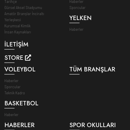
Tarihçe
Haberler
Gürsel Aksel Stadyumu
Sporcular
Amatör Branşlar İnciraltı
YELKEN
Yerleşkesi
Kurumsal Kimlik
Haberler
İnsan Kaynakları
İLETİŞİM
STORE
VOLEYBOL
TÜM BRANŞLAR
Haberler
Sporcular
Teknik Kadro
BASKETBOL
Haberler
HABERLER
SPOR OKULLARI