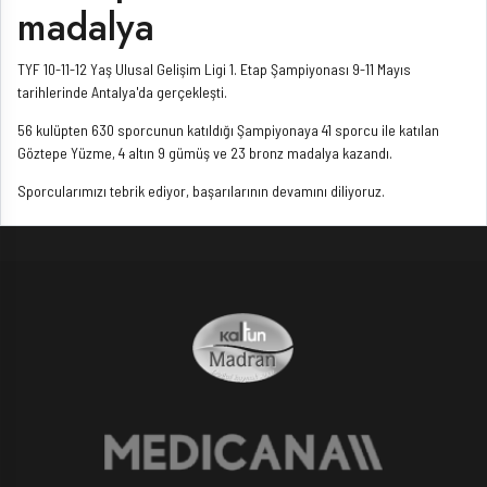
madalya
TYF 10-11-12 Yaş Ulusal Gelişim Ligi 1. Etap Şampiyonası 9-11 Mayıs
tarihlerinde Antalya'da gerçekleşti.
56 kulüpten 630 sporcunun katıldığı Şampiyonaya 41 sporcu ile katılan
Göztepe Yüzme, 4 altın 9 gümüş ve 23 bronz madalya kazandı.
Sporcularımızı tebrik ediyor, başarılarının devamını diliyoruz.