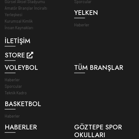
Gürsel Aksel Stadyumu
Sporcular
Amatör Branşlar İnciraltı
YELKEN
Yerleşkesi
Kurumsal Kimlik
Haberler
İnsan Kaynakları
İLETİŞİM
STORE
VOLEYBOL
TÜM BRANŞLAR
Haberler
Sporcular
Teknik Kadro
BASKETBOL
Haberler
HABERLER
GÖZTEPE SPOR
OKULLARI