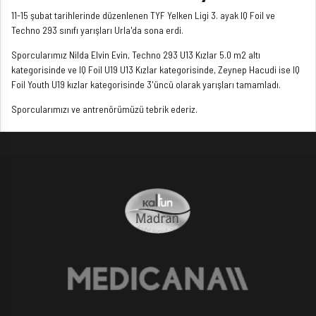
11-15 şubat tarihlerinde düzenlenen TYF Yelken Ligi 3. ayak IQ Foil ve
Techno 293 sınıfı yarışları Urla'da sona erdi.
Sporcularımız Nilda Elvin Evin, Techno 293 U13 Kızlar 5.0 m2 altı
kategorisinde ve IQ Foil U19 U13 Kızlar kategorisinde, Zeynep Hacudi ise IQ
Foil Youth U19 kızlar kategorisinde 3'üncü olarak yarışları tamamladı.
Sporcularımızı ve antrenörümüzü tebrik ederiz.