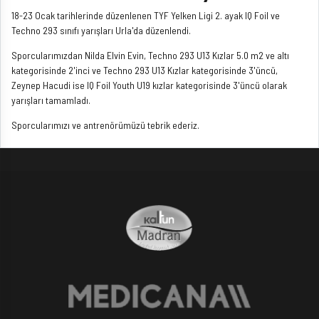
18-23 Ocak tarihlerinde düzenlenen TYF Yelken Ligi 2. ayak IQ Foil ve
Techno 293 sınıfı yarışları Urla'da düzenlendi.
Sporcularımızdan Nilda Elvin Evin, Techno 293 U13 Kızlar 5.0 m2 ve altı
kategorisinde 2'inci ve Techno 293 U13 Kızlar kategorisinde 3'üncü,
Zeynep Hacudi ise IQ Foil Youth U19 kızlar kategorisinde 3'üncü olarak
yarışları tamamladı.
Sporcularımızı ve antrenörümüzü tebrik ederiz.