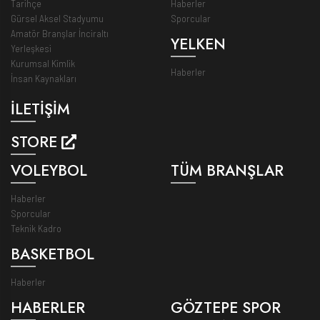
Tarihçe
Haberler
Gürsel Aksel Stadyumu
Sporcular
Amatör Branşlar İnciraltı
YELKEN
Yerleşkesi
Kurumsal Kimlik
Haberler
İnsan Kaynakları
İLETİŞİM
STORE
VOLEYBOL
TÜM BRANŞLAR
Haberler
Sporcular
Teknik Kadro
BASKETBOL
Haberler
HABERLER
GÖZTEPE SPOR