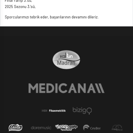
Final Yarışı 3.’sü,
2025 Sezonu 3.’sü,
Sporcularımızı tebrik eder, başarılarının devamını dileriz.