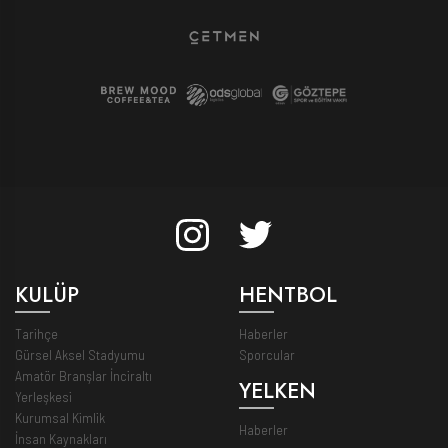
KULÜP
HENTBOL
Tarihçe
Haberler
Gürsel Aksel Stadyumu
Sporcular
Amatör Branşlar İnciraltı
YELKEN
Yerleşkesi
Kurumsal Kimlik
Haberler
İnsan Kaynakları