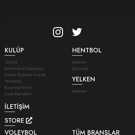
KULÜP
HENTBOL
Tarihçe
Haberler
Gürsel Aksel Stadyumu
Sporcular
Amatör Branşlar İnciraltı
YELKEN
Yerleşkesi
Kurumsal Kimlik
Haberler
İnsan Kaynakları
İLETİŞİM
STORE
VOLEYBOL
TÜM BRANŞLAR