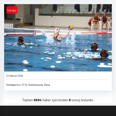
Sutopu
01 Haziran 2026
Göztepe’miz 17-12 Galatasaray Zena
Toplam
6984
haber içerisinden
6
sonuç bulundu.