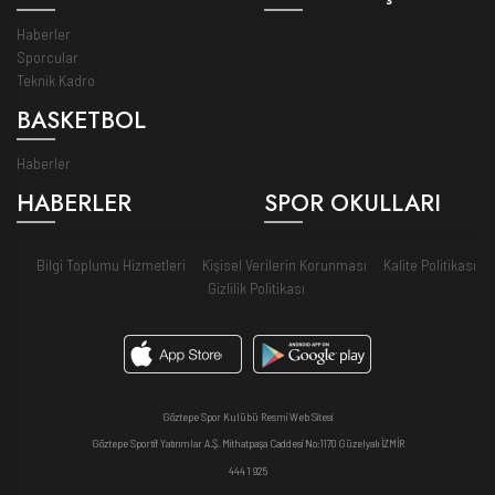
Haberler
Sporcular
Teknik Kadro
BASKETBOL
Haberler
HABERLER
SPOR OKULLARI
Bilgi Toplumu Hizmetleri
Kişisel Verilerin Korunması
Kalite Politikası
Gizlilik Politikası
Göztepe Spor Kulübü Resmi Web Sitesi
Göztepe Sportif Yatırımlar A.Ş. Mithatpaşa Caddesi No:1170 Güzelyalı İZMİR
444 1 925