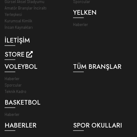
Gürsel Aksel Stadyumu
Sporcular
Amatör Branşlar İnciraltı
YELKEN
Yerleşkesi
Kurumsal Kimlik
Haberler
İnsan Kaynakları
İLETİŞİM
STORE
VOLEYBOL
TÜM BRANŞLAR
Haberler
Sporcular
Teknik Kadro
BASKETBOL
Haberler
HABERLER
SPOR OKULLARI