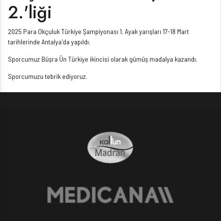
2.'liği
2025 Para Okçuluk Türkiye Şampiyonası 1. Ayak yarışları 17-18 Mart
tarihlerinde Antalya'da yapıldı.
Sporcumuz Büşra Ün Türkiye ikincisi olarak gümüş madalya kazandı.
Sporcumuzu tebrik ediyoruz.