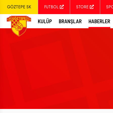
GÖZTEPE SK
FUTBOL
STORE
SP
KULÜP
BRANŞLAR
HABERLER