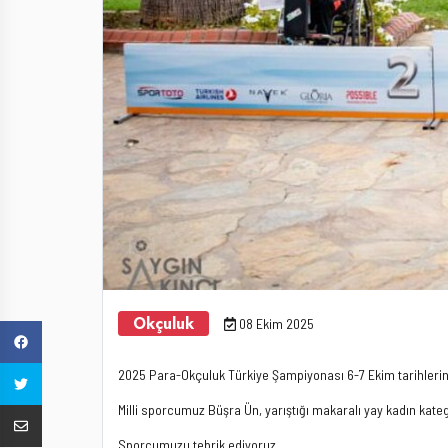
Okçuluk
08 Ekim 2025
2025 Para-Okçuluk Türkiye Şampiyonası 6-7 Ekim tarihlerind
Milli sporcumuz Büşra Ün, yarıştığı makaralı yay kadın kat
Sporcumuzu tebrik ediyoruz.