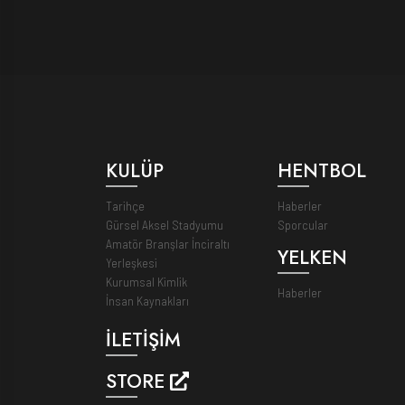
KULÜP
HENTBOL
Tarihçe
Haberler
Gürsel Aksel Stadyumu
Sporcular
Amatör Branşlar İnciraltı
YELKEN
Yerleşkesi
Kurumsal Kimlik
Haberler
İnsan Kaynakları
İLETİŞİM
STORE