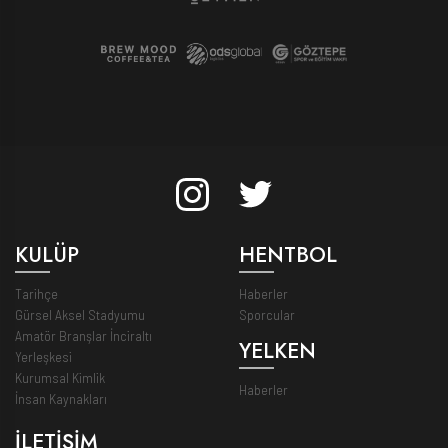
KULÜP
HENTBOL
Tarihçe
Haberler
Gürsel Aksel Stadyumu
Sporcular
Amatör Branşlar İnciraltı
YELKEN
Yerleşkesi
Kurumsal Kimlik
Haberler
İnsan Kaynakları
İLETİŞİM