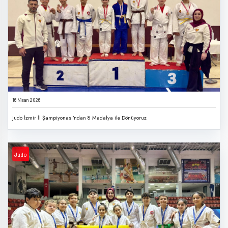
16 Nisan 2026
Judo İzmir İl Şampiyonası’ndan 8 Madalya ile Dönüyoruz
Judo