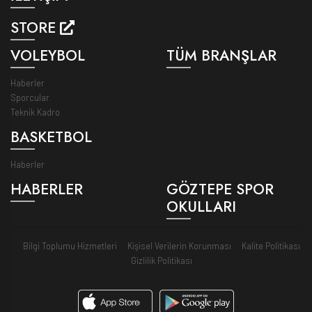
STORE
VOLEYBOL
TÜM BRANŞLAR
Haberler
Sporcular
Teknik Kadro
BASKETBOL
Haberler
HABERLER
GÖZTEPE SPOR
OKULLARI
Bilgi Toplumu Hizmetleri
Kişisel Verilerin Korunması
Kalite Politikası
Gizlilik Politikası