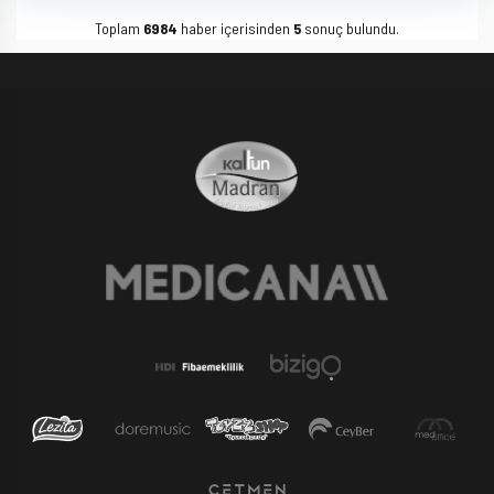
Toplam
6984
haber içerisinden
5
sonuç bulundu.