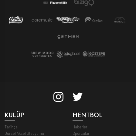
KULÜP
HENTBOL
Tarihçe
Haberler
Gürsel Aksel Stadyumu
Sporcular