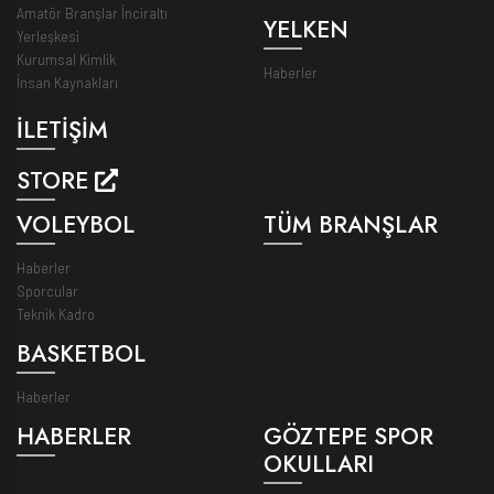
Amatör Branşlar İnciraltı
YELKEN
Yerleşkesi
Kurumsal Kimlik
Haberler
İnsan Kaynakları
İLETİŞİM
STORE
VOLEYBOL
TÜM BRANŞLAR
Haberler
Sporcular
Teknik Kadro
BASKETBOL
Haberler
HABERLER
GÖZTEPE SPOR
OKULLARI