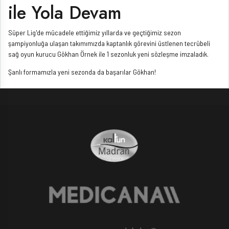
ile Yola Devam
Süper Lig'de mücadele ettiğimiz yıllarda ve geçtiğimiz sezon
şampiyonluğa ulaşan takımımızda kaptanlık görevini üstlenen tecrübeli
sağ oyun kurucu Gökhan Örnek ile 1 sezonluk yeni sözleşme imzaladık.
Şanlı formamızla yeni sezonda da başarılar Gökhan!