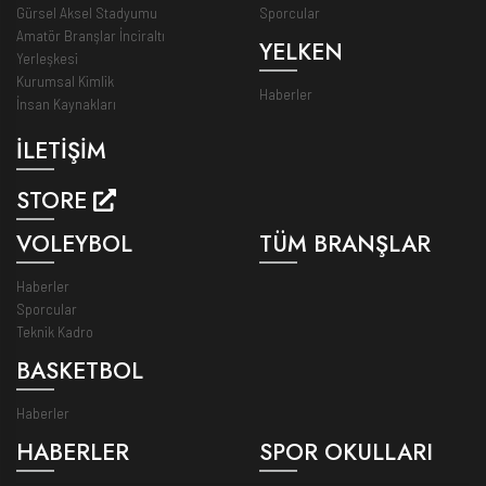
Gürsel Aksel Stadyumu
Sporcular
Amatör Branşlar İnciraltı
YELKEN
Yerleşkesi
Kurumsal Kimlik
Haberler
İnsan Kaynakları
İLETİŞİM
STORE
VOLEYBOL
TÜM BRANŞLAR
Haberler
Sporcular
Teknik Kadro
BASKETBOL
Haberler
HABERLER
SPOR OKULLARI