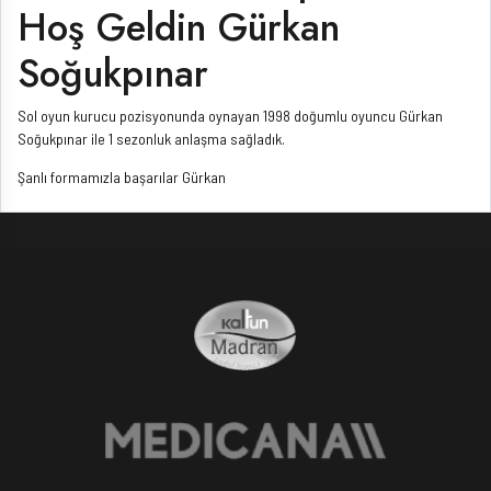
Hoş Geldin Gürkan
Soğukpınar
Sol oyun kurucu pozisyonunda oynayan 1998 doğumlu oyuncu Gürkan
Soğukpınar ile 1 sezonluk anlaşma sağladık.
Şanlı formamızla başarılar Gürkan