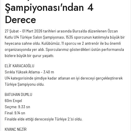
Şampiyonası'ndan 4
Derece
27 Şubat – 01 Mart 2026 tarihleri arasında Bursa’da düzenlenen Özcan
Kutlu U14 Türkiye Salon Şampiyonası, 1535 sporcunun katılımıyla büyük bir
heyecana sahne oldu. Kulübümüz, 11 sporcu ve 2 antrenör ile bu önemli
organizasyonda yer aldı. Sporcularımız gösterdikleri üstün performansla
bizlere büyük bir gurur yaşattı.
ELİF KARACAOĞLU
Sırıkla Yüksek Atlama – 3.40 m
U14 kategorisinde şimdiye kadar atlanan en iyi dereceyi gerçekleştirerek
Türkiye Şampiyonu oldu.
BATUHAN DUMLU
60m Engel
Seçme: 9.33 sn
Final: 9.14 sn
Finalde elde ettiği derecesiyle Türkiye 2.’si oldu.
KIVANÇ NEZİR