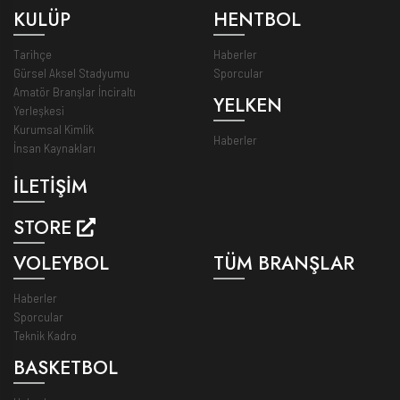
KULÜP
HENTBOL
Tarihçe
Haberler
Gürsel Aksel Stadyumu
Sporcular
Amatör Branşlar İnciraltı
YELKEN
Yerleşkesi
Kurumsal Kimlik
Haberler
İnsan Kaynakları
İLETİŞİM
STORE
VOLEYBOL
TÜM BRANŞLAR
Haberler
Sporcular
Teknik Kadro
BASKETBOL