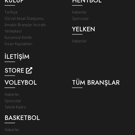
KULÜP
HENTBOL
Tarihçe
Haberler
Gürsel Aksel Stadyumu
Sporcular
Amatör Branşlar İnciraltı
YELKEN
Yerleşkesi
Kurumsal Kimlik
Haberler
İnsan Kaynakları
İLETİŞİM
STORE
VOLEYBOL
TÜM BRANŞLAR
Haberler
Sporcular
Teknik Kadro
BASKETBOL
Haberler