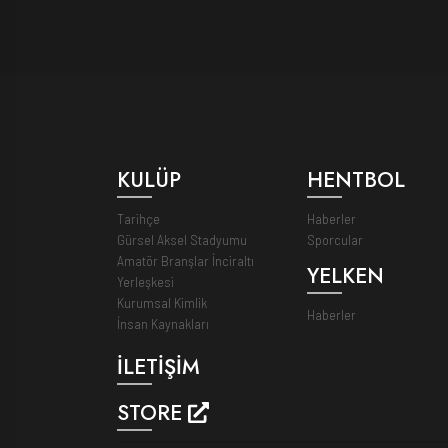
KULÜP
HENTBOL
Tarihçe
Haberler
Gürsel Aksel Stadyumu
Sporcular
Amatör Branşlar İnciraltı
YELKEN
Yerleşkesi
Kurumsal Kimlik
Haberler
İnsan Kaynakları
İLETİŞİM
STORE