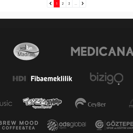
1
2
3
...