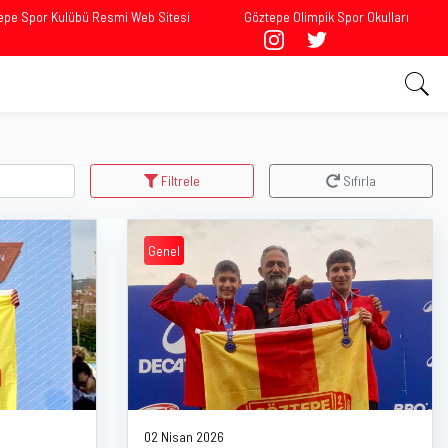
epe Spor Kulübü Resmi Web Sitesi
Göztepe Olimpik Spor Okulları
Filtrele
Sıfırla
Genel
02 Nisan 2026