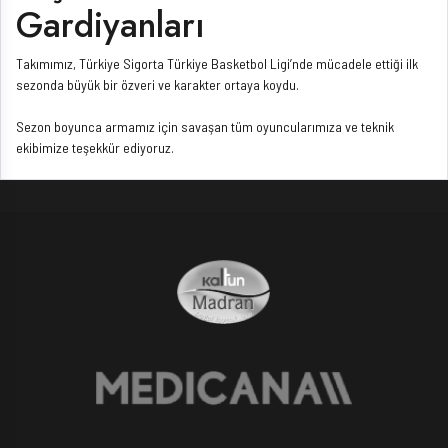
Gardiyanları
Takımımız, Türkiye Sigorta Türkiye Basketbol Ligi’nde mücadele ettiği ilk
sezonda büyük bir özveri ve karakter ortaya koydu.
Sezon boyunca armamız için savaşan tüm oyuncularımıza ve teknik
ekibimize teşekkür ediyoruz.