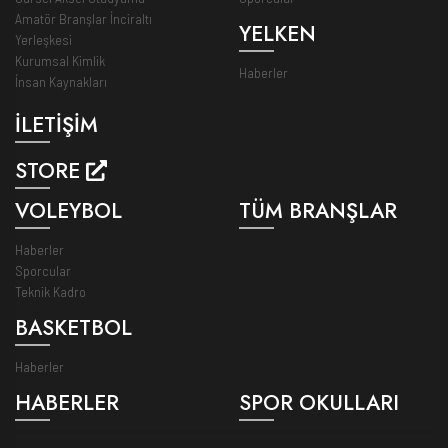
Amatör Branşlar İnciraltı
YELKEN
Yerleşkesi
Kurumsal Kimlik
Haberler
İnsan Kaynakları
İLETİŞİM
STORE
VOLEYBOL
TÜM BRANŞLAR
Haberler
Sporcular
Teknik Kadro
BASKETBOL
Haberler
HABERLER
SPOR OKULLARI