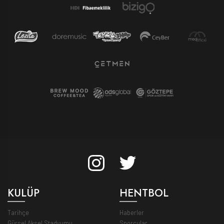
KULÜP
HENTBOL
Tarihçe
Haberler
Gürsel Aksel Stadyumu
Sporcular